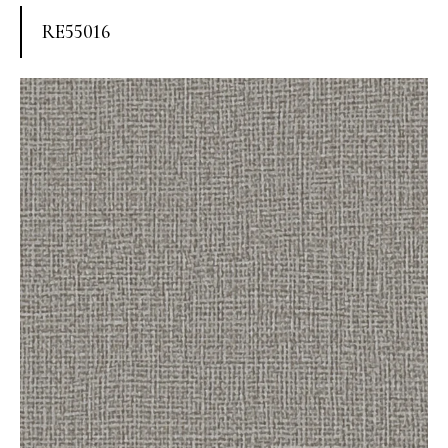
RE55016