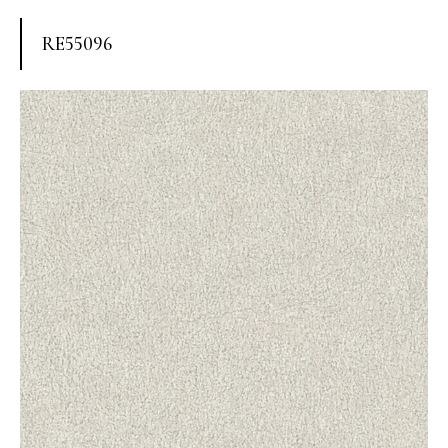
RE55096